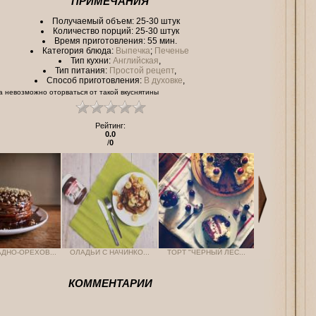
ПРИМЕЧАНИЯ
Получаемый объем:
25-30 штук
Количество порций:
25-30 штук
Время приготовления: 55 мин.
Категория блюда:
Выпечка
;
Печенье
Тип кухни:
Английская
,
Тип питания:
Простой рецепт
,
Способ приготовления:
В духовке
,
да невозможно оторваться от такой вкуснятины
Рейтинг
:
0.0
/
0
ДНО-ОРЕХОВ...
ОЛАДЬИ С НАЧИНКО...
ТОРТ "ЧЕРНЫЙ ЛЕС...
КОММЕНТАРИИ