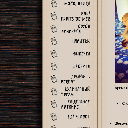
Ароматн
Сл
Шоколад