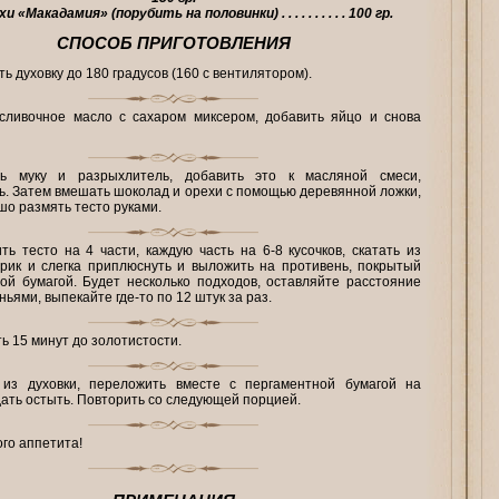
хи «Макадамия» (порубить на половинки)
. . . . . . . . . .
100
гр.
СПОСОБ ПРИГОТОВЛЕНИЯ
ть духовку до 180 градусов (160 с вентилятором).
сливочное масло с сахаром миксером, добавить яйцо и снова
ь муку и разрыхлитель, добавить это к масляной смеси,
. Затем вмешать шоколад и орехи с помощью деревянной ложки,
шо размять тесто руками.
ть тесто на 4 части, каждую часть на 6-8 кусочков, скатать из
рик и слегка приплюснуть и выложить на противень, покрытый
ой бумагой. Будет несколько подходов, оставляйте расстояние
ьями, выпекайте где-то по 12 штук за раз.
ь 15 минут до золотистости.
 из духовки, переложить вместе с пергаментной бумагой на
дать остыть. Повторить со следующей порцией.
го аппетита!