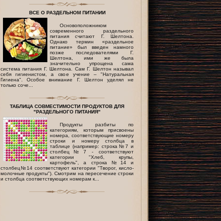
ВСЕ О РАЗДЕЛЬНОМ ПИТАНИИ
Основоположником
современного раздельного
питания считают Г. Шелтона.
Однако термин «раздельное
питание» был введен намного
позже последователями Г.
Шелтона, ими же была
значительно упрощена сама
система питания Г. Шелтона. Сам Г. Шелтон называл
себя гигиенистом, а свое учение – "Натуральная
Гигиена". Особое внимание Г. Шелтон уделял не
только соче...
ТАБЛИЦА СОВМЕСТИМОСТИ ПРОДУКТОВ ДЛЯ
"РАЗДЕЛЬНОГО ПИТАНИЯ"
Продукты разбиты по
категориям, которым присвоены
номера, соответствующие номеру
строки и номеру столбца в
таблице (например: строка№7 и
столбец№7 - соответствуют
категории "Хлеб, крупы,
картофель", а строка №14 и
столбец№14 соответствуют категории "Творог, кисло-
молочные продукты"). Смотрим на пересечение строки
и столбца соответствующих номерам к...