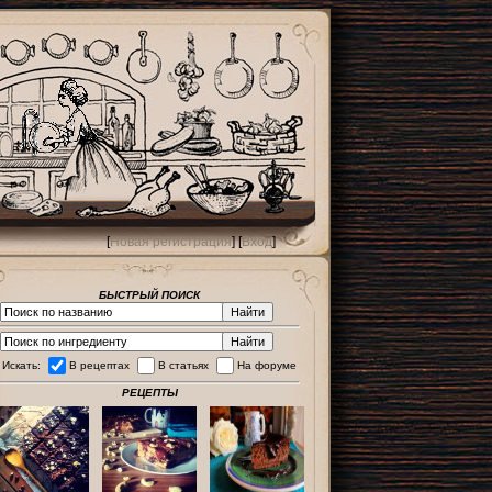
[
Новая регистрация
] [
Вход
]
БЫСТРЫЙ ПОИСК
Искать:
В рецептах
В статьях
На форуме
РЕЦЕПТЫ