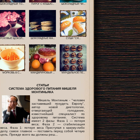
ШОКОЛАДНЫЙ ТО...
ПИРОГ С КЕШЬЮ...
ШОКОЛАДНЫЙ ЧИ...
РОЗОВЫЕ ЩОКОЛ...
ШОКОЛАДНЫЕ МА...
СУШИ "СЯ...
МОРКОВЬ В С...
МАНДАРИНОВЫЙ ...
МИНДАЛЬНОЕ ПЕ...
СТАТЬИ
СИСТЕМА ЗДОРОВОГО ПИТАНИЯ МИШЕЛЯ
МОНТИНЬЯКА
Мишель Монтиньяк - "человек
заставивший похудеть Европу",
автор новой диетологии,
отвергающей голодание,
известнейший специалист по
здоровому питанию. Система
имеет 2 фазы: Фаза 1 — потеря
веса; Фаза 2 — стабилизация
веса. Фаза 1: потеря веса Приступая к какому-либо
делу, самое главное — поставить перед собой четкую
цель. Прежде всего вы должны реш...