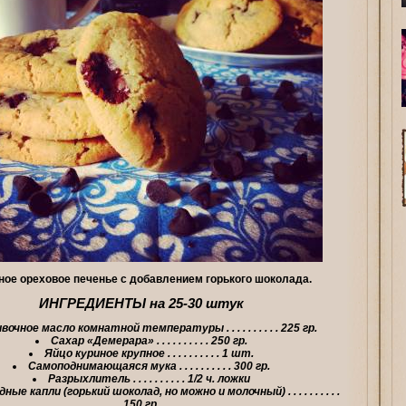
ое ореховое печенье с добавлением горького шоколада.
ИНГРЕДИЕНТЫ на 25-30 штук
ивочное масло комнатной температуры
. . . . . . . . . .
225
гр.
Сахар «Демерара»
. . . . . . . . . .
250
гр.
Яйцо куриное крупное
. . . . . . . . . .
1
шт.
Самоподнимающаяся мука
. . . . . . . . . .
300
гр.
Разрыхлитель
. . . . . . . . . .
1/2
ч. ложки
ные капли (горький шоколад, но можно и молочный)
. . . . . . . . . .
150
гр.