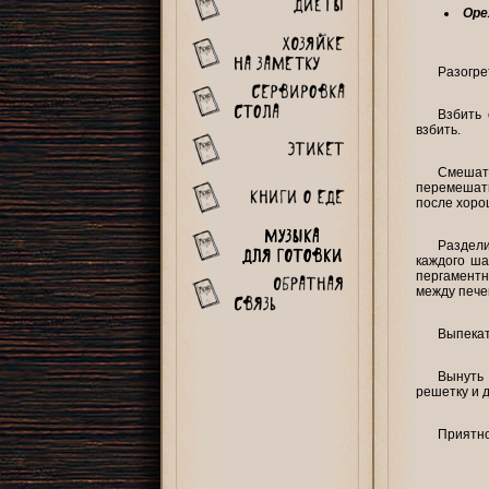
Оре
Разогре
Взбить 
взбить.
Смешат
перемешать
после хоро
Раздели
каждого ша
пергаментн
между печен
Выпекат
Вынуть
решетку и 
Приятно