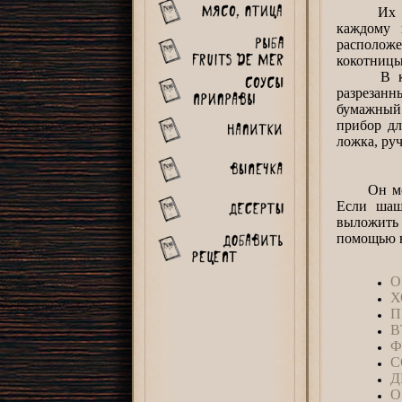
Их ставя
каждому 
расположе
кокотницы
В качест
разрезан
бумажный 
прибор дл
ложка, ру
Он может
Если шаш
выложить 
помощью в
О
Х
П
В
Ф
С
Д
О