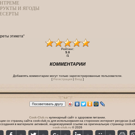
НТРЕМЕ
РУКТЫ И ЯГОДЫ
ЕСЕРТЫ
креты этикета"
Рейтинг
:
5.0
/
1
КОММЕНТАРИИ
Добавлять комментарии могут только зарегистрированные пользователи.
[
Регистрация
|
Вход
]
Cook-Club.ru
кулинарный сайт о здоровом питании.
и со страниц сайта cook-club.ru для использования на сторонних интернет ресурсах (сай
 создания в материале активной, индексируемой ссылки на оригинальную страницу cook-cl
cook-club.ru
© 2026
Хостинг от
uWeb