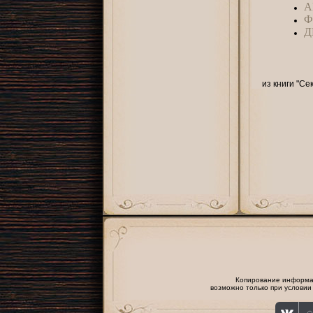
А
Ф
Д
из книги "Се
Копирование информаци
возможно только при условии