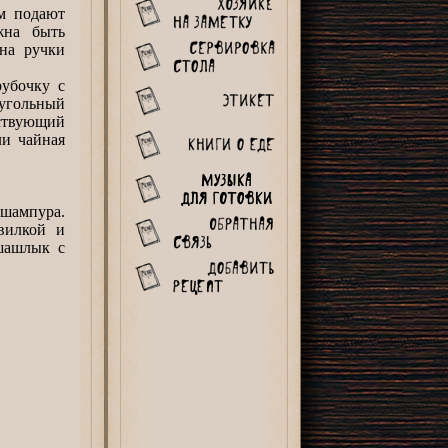
м подают
жна быть
 на ручки
убочку с
угольный
тствующий
ли чайная
шампура.
вилкой и
 шашлык с