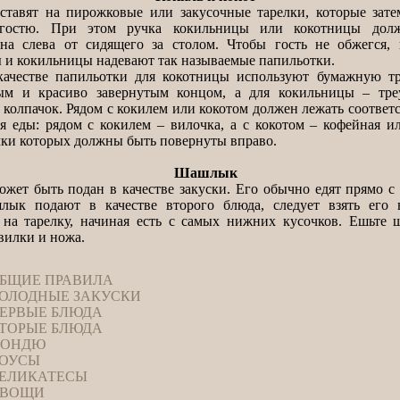
т на пирожковые или закусочные тарелки, которые зате
гостю. При этом ручка кокильницы или кокотницы дол
на слева от сидящего за столом. Чтобы гость не обжегся,
 и кокильницы надевают так называемые папильотки.
ве папильотки для кокотницы используют бумажную тр
ным и красиво завернутым концом, а для кокильницы – тре
колпачок. Рядом с кокилем или кокотом должен лежать соотве
я еды: рядом с кокилем – вилочка, а с кокотом – кофейная и
чки которых должны быть повернуты вправо.
Шашлык
 быть подан в качестве закуски. Его обычно едят прямо с 
лык подают в качестве второго блюда, следует взять его 
на тарелку, начиная есть с самых нижних кусочков. Ешьте
илки и ножа.
БЩИЕ ПРАВИЛА
ОЛОДНЫЕ ЗАКУСКИ
ЕРВЫЕ БЛЮДА
ТОРЫЕ БЛЮДА
ОНДЮ
ОУСЫ
ЕЛИКАТЕСЫ
ВОЩИ