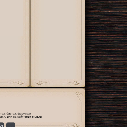
тах, блогах, форумах),
ub.ru или на сайт
cook-club.ru