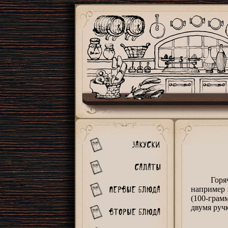
Горячие 
например 
(100-грам
двумя руч