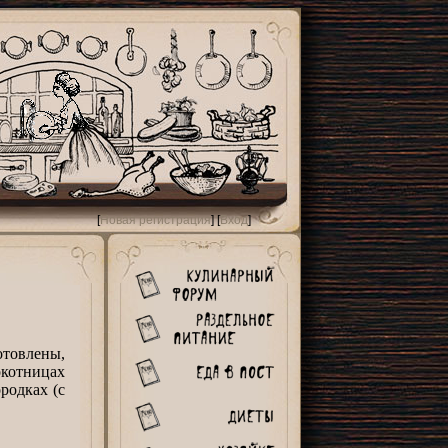
[
Новая регистрация
] [
Вход
]
товлены,
окотницах
родках (с