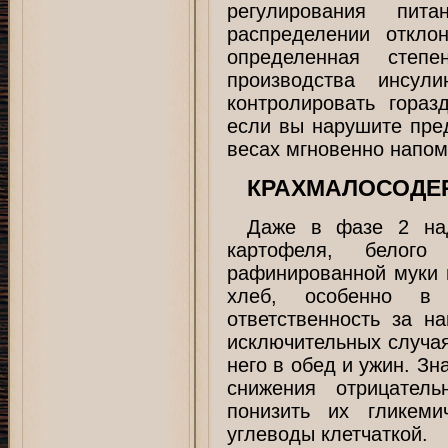
регулирования пит
распределении откло
определенная степе
производства инсул
контролировать гора
если вы нарушите пре
весах мгновенно напом
КРАХМАЛОСОДЕ
Даже в фазе 2 над
картофеля, белог
рафинированной муки и
хлеб, особенно в
ответственность за 
исключительных случая
него в обед и ужин. Зн
снижения отрицатель
понизить их гликеми
углеводы клетчаткой.