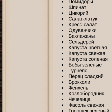
Помидоры
Шпинат
Цикорий
Салат-латук
Кресс-салат
Одуванчики
Баклажаны
Сельдерей
Капуста цветная
Капуста свежая
Капуста соленая
Бобы зеленые
Турнепс
Перец сладкий
Брокколи
Фенхель
Козлобородник
Чечевица
Фасоль свежая
Горошек зеленый