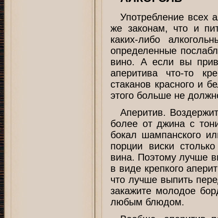
Употребление всех а
же законам, что и пи
каких-либо алкоголь
определенные послабле
вино. А если вы при
аперитива что-то к
стаканов красного и б
этого больше не должн
Аперитив. Воздержит
более от джина с тон
бокал шампанского ил
порции виски столько
вина. Поэтому лучше в
в виде крепкого апери
что лучше выпить пере
закажите молодое бор
любым блюдом.