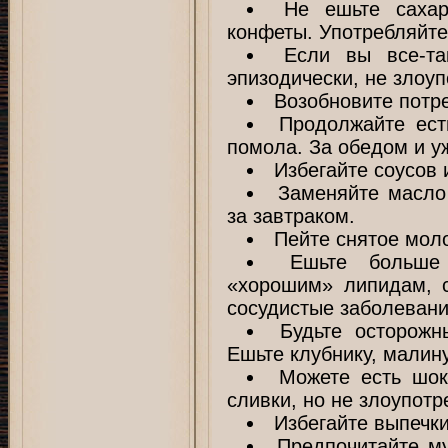
Не ешьте сахар
конфеты. Употребляйте
Если вы все-та
эпизодически, не злоу
Возобновите потр
Продолжайте ест
помола. За обедом и у
Избегайте соусов и
Заменяйте масло
за завтраком.
Пейте снятое моло
Ешьте больше
«хорошим» липидам, с
сосудистые заболевани
Будьте осторожн
Ешьте клубнику, малину
Можете есть шок
сливки, но не злоупотр
Избегайте выпечки
Предпочитайте м