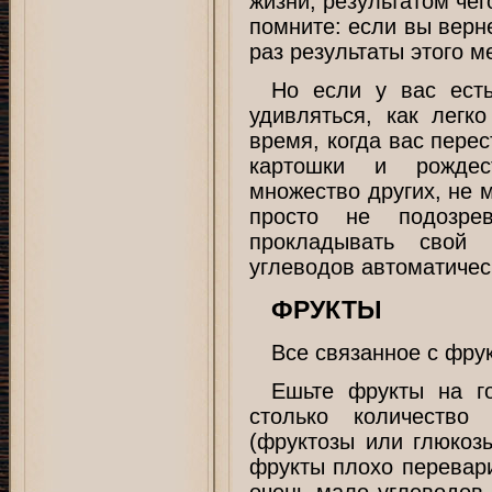
жизни, результатом че
помните: если вы верн
раз результаты этого м
Но если у вас ест
удивляться, как легк
время, когда вас пере
картошки и рождес
множество других, не 
просто не подозре
прокладывать свой 
углеводов автоматичес
ФРУКТЫ
Все связанное с фру
Ешьте фрукты на г
столько количество
(фруктозы или глюкозы
фрукты плохо перевар
очень мало углеводов,