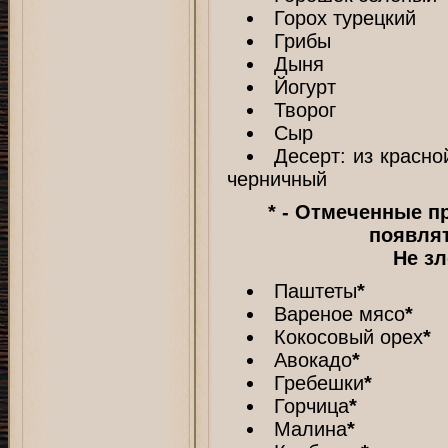
Горох турецкий
Грибы
Дыня
Йогурт
Творог
Сыр
Десерт: из красн
черничный
* - Отмеченные п
появлят
Не зл
Паштеты
*
Вареное мясо
*
Кокосовый орех
*
Авокадо
*
Гребешки
*
Горчица
*
Малина
*