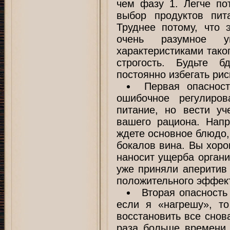
чем фазу 1. Легче по
выбор продуктов пит
Труднее потому, что 
очень разумное у
характеристиками тако
строгость. Будьте б
постоянно избегать рис
Первая опасност
ошибочное регулиров
питание, но вести уч
вашего рациона. Нап
ждете основное блюдо,
бокалов вина. Вы хоро
наносит ущерба органи
уже приняли аперитив 
положительного эффек
Вторая опасность
если я «нагрешу», т
восстановить все снова
раза больше времени,