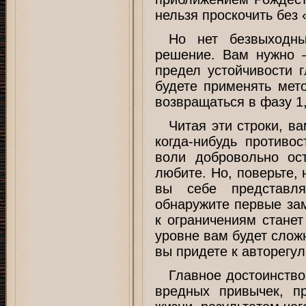
нельзя проскочить без 
Но нет безвыходны
решение. Вам нужно 
предел устойчивости 
будете применять мето
возвращаться в фазу 1,
Читая эти строки, в
когда-нибудь противос
воли добровольно ос
любите. Но, поверьте,
вы себе представл
обнаружите первые зам
к ограничениям станет
уровне вам будет слож
вы придете к авторегу
Главное достоинство 
вредных привычек, п