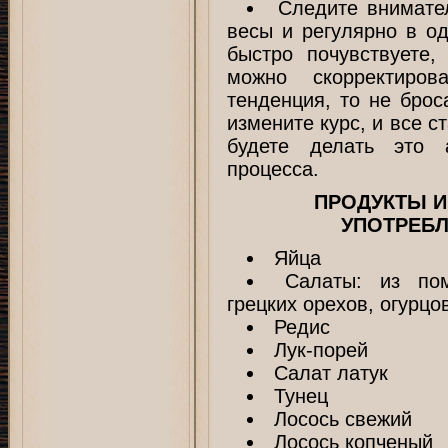
Следите внимате
весы и регулярно в о
быстро почувствуете
можно скорректиров
тенденция, то не брос
измените курс, и все с
будете делать это 
процесса.
ПРОДУКТЫ И
УПОТРЕБЛ
Яйца
Салаты: из пом
грецких орехов, огурцо
Редис
Лук-порей
Салат латук
Тунец
Лосось свежий
Лосось копченый