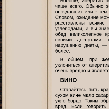
Вообще, аперитив п
чаще всего. Обычно 
опоздавших или с тем,
Словом, ожидание може
расставлены всякие
углеводами, и вы знае
обед великолепное к
своими десертами, 
нарушению диеты, — 
более.
В общем, при жел
уклониться от аперити
очень вредно и являет
ВИНО
Старайтесь пить кра
сухом вине мало сахар
уж о бордо. Таким об
вред. Если говорить