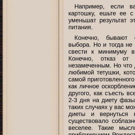
Например, если в
картошку, ешьте ее с
уменьшат результат э
питания.
Конечно, бывают 
выбора. Но и тогда не 
свести к минимуму в
Конечно, отказ от
незамеченным. Но что 
любимой тетушки, кот
самой приготовленного
как личное оскорблени
другого, как съесть в
2-3 дня на диету фазы
таких случаях у вас мо
диеты и вернуться 
существовало соблаз
веселее. Такие мыс
приближением Рождест